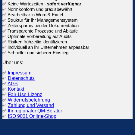
✅ Keine Wartezeiten -
sofort verfügbar
✅ Normkonform und praxisbewährt
✅ Bearbeitbar in Word & Excel
✅ Struktur für Ihr Managementsystem
✅ Zeitersparnis bei der Dokumentation
✅ Transparente Prozesse und Abläufe
✅ Optimale Vorbereitung auf Audits
✅ Risiken frühzeitig identifizieren
✅ Individuell an Ihr Unternehmen anpassbar
✅ Schneller und sicherer Einstieg
Über uns:
✅
Impressum
✅
Datenschutz
✅
AGB
✅
Kontakt
✅
Fair-Use-Lizenz
✅
Widerrufsbelehrung
✅
Zahlung und Versand
✅
Ihr regionaler QM-Berater
✅
ISO 9001 Online-Shop
V