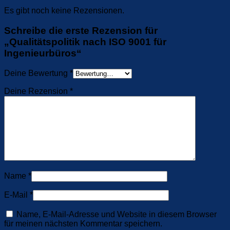
Es gibt noch keine Rezensionen.
Schreibe die erste Rezension für
„Qualitätspolitik nach ISO 9001 für
Ingenieurbüros“
Deine Bewertung
*
Deine Rezension
*
Name
*
E-Mail
*
Name, E-Mail-Adresse und Website in diesem Browser
für meinen nächsten Kommentar speichern.