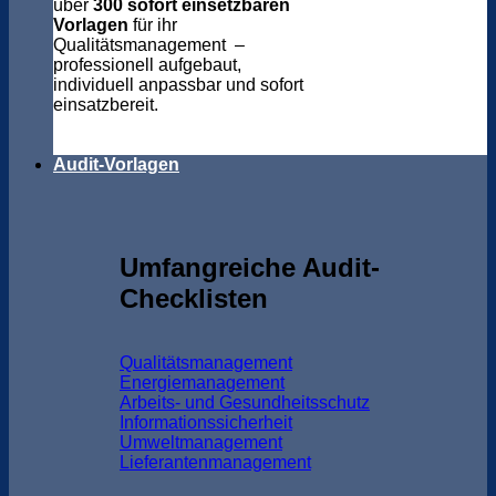
über
300 sofort einsetzbaren
Vorlagen
für ihr
Qualitätsmanagement –
professionell aufgebaut,
individuell anpassbar und sofort
einsatzbereit.
Audit-Vorlagen
Umfangreiche Audit-
Checklisten
Qualitätsmanagement
Energiemanagement
Arbeits- und Gesundheitsschutz
Informationssicherheit
Umweltmanagement
Lieferantenmanagement