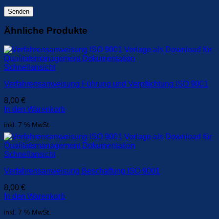
Ähnliche Produkte
Schnellansicht
Verfahrensanweisung Führung und Verpflichtung ISO 9001
8,00
€
In den Warenkorb
inkl. 7 % MwSt.
Schnellansicht
Verfahrensanweisung Beschaffung ISO 9001
8,00
€
In den Warenkorb
inkl. 7 % MwSt.