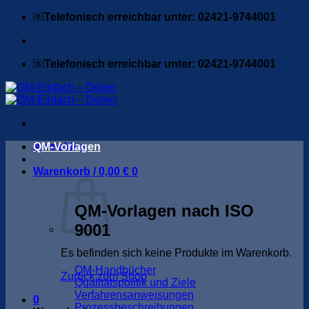
Zum
￼Telefonisch erreichbar unter: 02421-9744001
Inhalt
springen
￼Telefonisch erreichbar unter: 02421-9744001
Anmelden
QM-Vorlagen
Warenkorb /
0,00
€
0
QM-Vorlagen nach ISO
9001
Es befinden sich keine Produkte im Warenkorb.
QM-Handbücher
Zurück zum Shop
Qualitätspolitik und Ziele
Verfahrensanweisungen
0
Prozessbeschreibungen