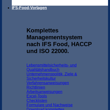
IFS-Food-Vorlagen
Komplettes
Managementsystem
nach IFS Food, HACCP
und ISO 22000.
Lebensmittelsicherheits- und
Qualitätshandbuch
Unternehmenspolitik, Ziele &
Sicherheitskultur
Verfahrensanweisungen
Richtlinien
Arbeitsanweisungen
Excel-Tools
Checklisten
Formulare und Nachweise
Download komplettes