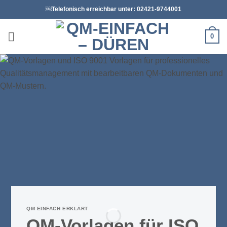
Zum
￼Telefonisch erreichbar unter: 02421-9744001
Inhalt
springen
0
QM EINFACH ERKLÄRT
QM-Vorlagen für ISO