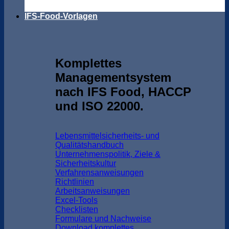
IFS-Food-Vorlagen
Komplettes
Managementsystem
nach IFS Food, HACCP
und ISO 22000.
Lebensmittelsicherheits- und
Qualitätshandbuch
Unternehmenspolitik, Ziele &
Sicherheitskultur
Verfahrensanweisungen
Richtlinien
Arbeitsanweisungen
Excel-Tools
Checklisten
Formulare und Nachweise
Download komplettes