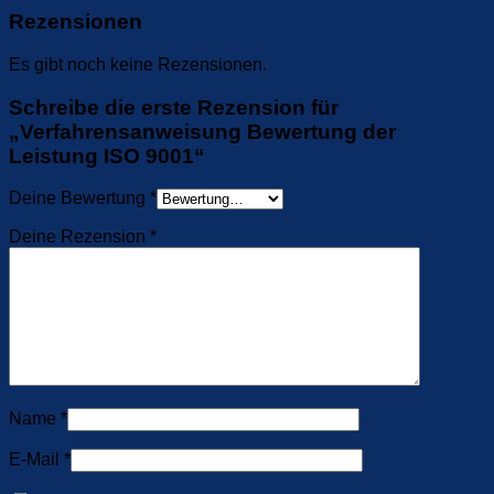
Rezensionen
Es gibt noch keine Rezensionen.
Schreibe die erste Rezension für
„Verfahrensanweisung Bewertung der
Leistung ISO 9001“
Deine Bewertung
*
Deine Rezension
*
Name
*
E-Mail
*