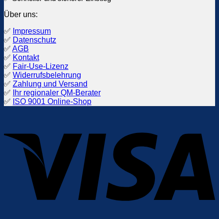
Über uns:
✅
Impressum
✅
Datenschutz
✅
AGB
✅
Kontakt
✅
Fair-Use-Lizenz
✅
Widerrufsbelehrung
✅
Zahlung und Versand
✅
Ihr regionaler QM-Berater
✅
ISO 9001 Online-Shop
V