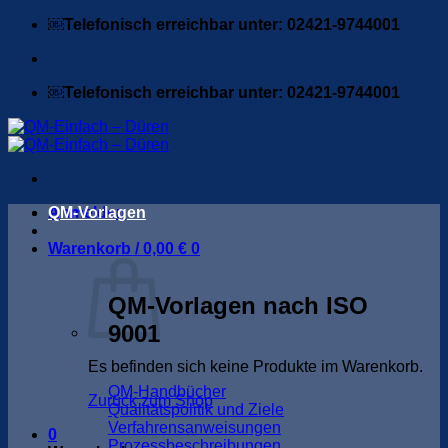
Zum
￼Telefonisch erreichbar unter: 02421-9744001
Inhalt
springen
￼Telefonisch erreichbar unter: 02421-9744001
Anmelden
QM-Vorlagen
Warenkorb /
0,00
€
0
QM-Vorlagen nach ISO
9001
Es befinden sich keine Produkte im Warenkorb.
QM-Handbücher
Zurück zum Shop
Qualitätspolitik und Ziele
Verfahrensanweisungen
0
Prozessbeschreibungen