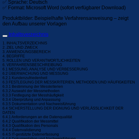
✅ Sprache: Deutsch
✅ Format: Microsoft Word (sofort verfügbarer Download)
Produktbilder: Beispielhafte Verfahrensanweisung – zeigt
den Aufbau unserer Vorlagen
Inhaltsverzeichnis
1. INHALTSVERZEICHNIS
2. ZIEL UND ZWECK
3. ANWENDUNGSBEREICH
4. BEGRIFFE
5. ROLLEN UND VERANTWORTLICHKEITEN
6. VERFAHRENSBESCHREIBUNG
6.1 MESSUNG, ANALYSE UND VERBESSERUNG
6.2 ÜBERWACHUNG UND MESSUNG
6.2.1 Kundenzufriedenheit
6.3 FESTLEGUNG DER MESSKRITERIEN, METHODEN UND HÄUFIGKEITEN
6.3.1 Bestimmung der Messkriterien
6.3.2 Auswahl der Messmethoden
6.3.3 Festlegung der Messhäufigkeit
6.3.4 Überprüfung und Anpassung
6.3.5 Dokumentation und Nachweisführung
6.4 SICHERSTELLUNG DER EIGNUNG UND VERLÄSSLICHKEIT DER
DATEN
6.4.1 Anforderungen an die Datenqualität
6.4.2 Qualifikation der Messmittel
6.4.3 Qualifikation des Personals
6.4.4 Datenvalidierung
6.4.5 IT-gestützte Datenerfassung
6.4.6 Dokumentation und Nachweisführung