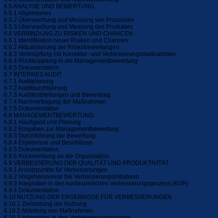
6.5 ANALYSE UND BEWERTUNG
6.5.1 Allgemeines
6.5.2 Überwachung und Messung von Prozessen
6.5.3 Überwachung und Messung des Produktes
6.6 VERBINDUNG ZU RISIKEN UND CHANCEN
6.6.1 Identifikation neuer Risiken und Chancen
6.6.2 Aktualisierung der Risikobewertungen
6.6.3 Verknüpfung mit Korrektur- und Verbesserungsmaßnahmen
6.6.4 Rückkopplung in die Managementbewertung
6.6.5 Dokumentation
6.7 INTERNES AUDIT
6.7.1 Auditplanung
6.7.2 Auditdurchführung
6.7.3 Auditfeststellungen und Bewertung
6.7.4 Nachverfolgung der Maßnahmen
6.7.5 Dokumentation
6.8 MANAGEMENTBEWERTUNG
6.8.1 Häufigkeit und Planung
6.8.2 Eingaben zur Managementbewertung
6.8.3 Durchführung der Bewertung
6.8.4 Ergebnisse und Beschlüsse
6.8.5 Dokumentation
6.8.6 Rückmeldung an die Organisation
6.9 VERBESSERUNG DER QUALITÄT UND PRODUKTIVITÄT
6.9.1 Ansatzpunkte für Verbesserungen
6.9.2 Vorgehensweise bei Verbesserungsinitiativen
6.9.3 Integration in den kontinuierlichen Verbesserungsprozess (KVP)
6.9.4 Dokumentation
6.10 NUTZUNG DER ERGEBNISSE FÜR VERBESSERUNGEN
6.10.1 Zielsetzung der Nutzung
6.10.2 Ableitung von Maßnahmen
6.10.3 Integration in den Verbesserungsprozess