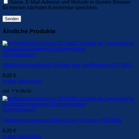
Name, E-Mail-Adresse und Website in diesem Browser
für meinen nächsten Kommentar speichern.
Ähnliche Produkte
Schnellansicht
Verfahrensanweisung Führung und Verpflichtung ISO 9001
8,00
€
In den Warenkorb
inkl. 7 % MwSt.
Schnellansicht
Verfahrensanweisung Risiken und Chancen ISO 9001
8,00
€
In den Warenkorb