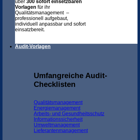
über
300 sofort einsetzbaren
Vorlagen
für ihr
Qualitätsmanagement –
professionell aufgebaut,
individuell anpassbar und sofort
einsatzbereit.
Audit-Vorlagen
Umfangreiche Audit-
Checklisten
Qualitätsmanagement
Energiemanagement
Arbeits- und Gesundheitsschutz
Informationssicherheit
Umweltmanagement
Lieferantenmanagement