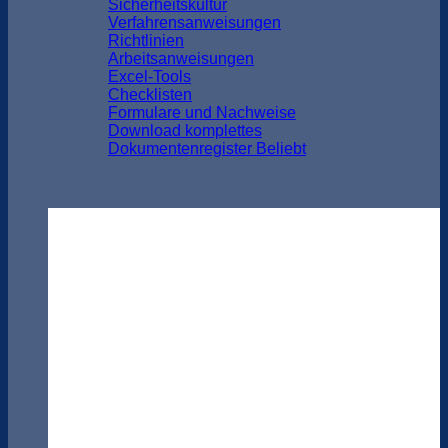
Sicherheitskultur
Verfahrensanweisungen
Richtlinien
Arbeitsanweisungen
Excel-Tools
Checklisten
Formulare und Nachweise
Download komplettes
Dokumentenregister