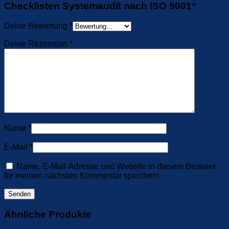
Checklisten Systemaudit nach ISO 9001“
Deine Bewertung
*
Deine Rezension
*
Name
*
E-Mail
*
Name, E-Mail-Adresse und Website in diesem Browser
für meinen nächsten Kommentar speichern.
Ähnliche Produkte