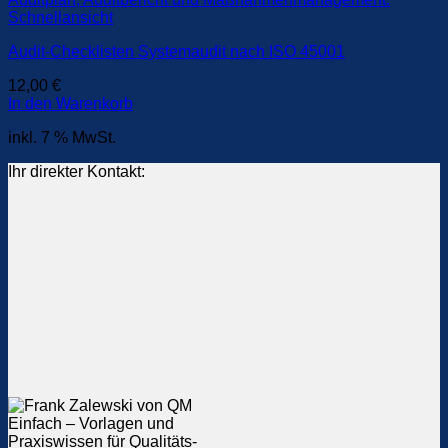
Schnellansicht
Audit-Checklisten Systemaudit nach ISO 45001
12,00
€
In den Warenkorb
inkl. 7 % MwSt.
Ihr direkter Kontakt: