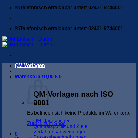
Zum
￼Telefonisch erreichbar unter: 02421-9744001
Inhalt
springen
￼Telefonisch erreichbar unter: 02421-9744001
Anmelden
QM-Vorlagen
Warenkorb /
0,00
€
0
QM-Vorlagen nach ISO
9001
Es befinden sich keine Produkte im Warenkorb.
QM-Handbücher
Zurück zum Shop
Qualitätspolitik und Ziele
Verfahrensanweisungen
0
Prozessbeschreibungen