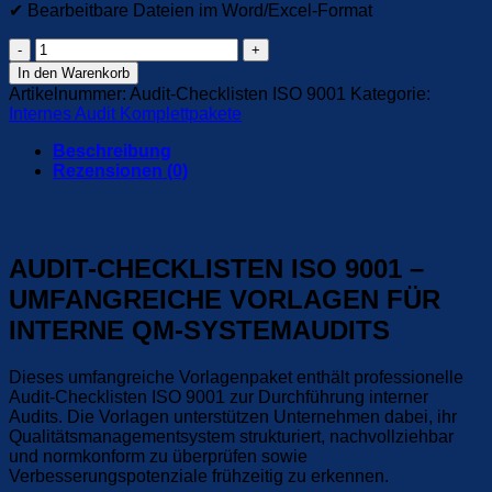
✔ Bearbeitbare Dateien im Word/Excel-Format
Audit-
Checklisten
In den Warenkorb
Systemaudit
Artikelnummer:
Audit-Checklisten ISO 9001
Kategorie:
nach
Internes Audit Komplettpakete
ISO
9001
Beschreibung
Menge
Rezensionen (0)
AUDIT-CHECKLISTEN ISO 9001 –
UMFANGREICHE VORLAGEN FÜR
INTERNE QM-SYSTEMAUDITS
Dieses umfangreiche Vorlagenpaket enthält professionelle
Audit-Checklisten ISO 9001 zur Durchführung interner
Audits. Die Vorlagen unterstützen Unternehmen dabei, ihr
Qualitätsmanagementsystem strukturiert, nachvollziehbar
und normkonform zu überprüfen sowie
Verbesserungspotenziale frühzeitig zu erkennen.