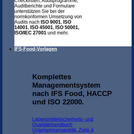
Checklisten, Auditprogramme,
Auditberichte und Formulare
unterstützen Sie bei der
normkonformen Umsetzung von
Audits nach
ISO 9001
,
ISO
14001
,
ISO 45001
,
ISO 50001,
ISO/IEC 27001
und mehr.
IFS-Food-Vorlagen
Komplettes
Managementsystem
nach IFS Food, HACCP
und ISO 22000.
Lebensmittelsicherheits- und
Qualitätshandbuch
Unternehmenspolitik, Ziele &