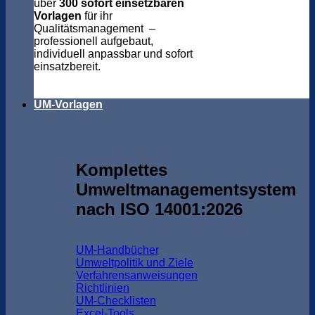
über
300 sofort einsetzbaren
Vorlagen
für ihr
Qualitätsmanagement –
professionell aufgebaut,
individuell anpassbar und sofort
einsatzbereit.
UM-Vorlagen
Komplettes
Umweltmanagementsystem
nach ISO 14001:2026
UM-Handbücher
Umweltpolitik und Ziele
Verfahrensanweisungen
Richtlinien
UM-Checklisten
Excel-Tools