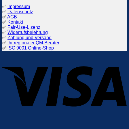
✅
Impressum
✅
Datenschutz
✅
AGB
✅
Kontakt
✅
Fair-Use-Lizenz
✅
Widerrufsbelehrung
✅
Zahlung und Versand
✅
Ihr regionaler QM-Berater
✅
ISO 9001 Online-Shop
V
P