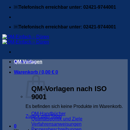
Zum
￼Telefonisch erreichbar unter: 02421-9744001
Inhalt
springen
￼Telefonisch erreichbar unter: 02421-9744001
Anmelden
QM-Vorlagen
Warenkorb /
0,00
€
0
QM-Vorlagen nach ISO
9001
Es befinden sich keine Produkte im Warenkorb.
QM-Handbücher
Zurück zum Shop
Qualitätspolitik und Ziele
Verfahrensanweisungen
0
Prozessbeschreibungen