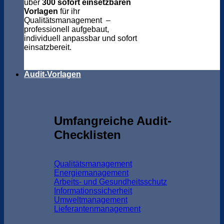
über
300 sofort einsetzbaren
Vorlagen
für ihr
Qualitätsmanagement –
professionell aufgebaut,
individuell anpassbar und sofort
einsatzbereit.
Audit-Vorlagen
Umfangreiche Audit-
Checklisten
Qualitätsmanagement
Energiemanagement
Arbeits- und Gesundheitsschutz
Informationssicherheit
Umweltmanagement
Lieferantenmanagement