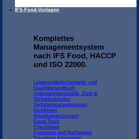
IFS-Food-Vorlagen
Komplettes
Managementsystem
nach IFS Food, HACCP
und ISO 22000.
Lebensmittelsicherheits- und
Qualitätshandbuch
Unternehmenspolitik, Ziele &
Sicherheitskultur
Verfahrensanweisungen
Richtlinien
Arbeitsanweisungen
Excel-Tools
Checklisten
Formulare und Nachweise
Download komplettes