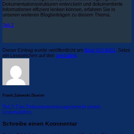
Dokumentationsstrukturen entwickeln und dokumentierte
Informationen effizient lenken können, erfahren Sie in
unseren weiteren Blogbeiträgen zu diesem Thema.
Teil 2
Dieser Eintrag wurde veröffentlicht am
Blog ISO 9001
. Setze
ein Lesezeichen auf den
permalink
.
Frank.Zalewski.Dueren
Teil 2: Das Dokumentenmanagement in einem
Unternehmen.
Schreibe einen Kommentar