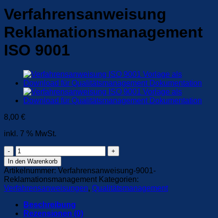
Verfahrensanweisung
Reklamationsmanagement
ISO 9001
8,00
€
inkl. 7 % MwSt.
Verfahrensanweisung
Reklamationsmanagement
In den Warenkorb
ISO
Artikelnummer:
Verfahrensanweisung-9001-
9001
Reklamationsmanagement
Kategorien:
Menge
Verfahrensanweisungen
,
Qualitätsmanagement
Beschreibung
Rezensionen (0)