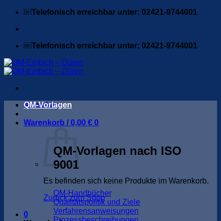
Zum
￼Telefonisch erreichbar unter: 02421-9744001
Inhalt
springen
￼Telefonisch erreichbar unter: 02421-9744001
Anmelden
QM-Vorlagen
Warenkorb /
0,00
€
0
QM-Vorlagen nach ISO
9001
Es befinden sich keine Produkte im Warenkorb.
QM-Handbücher
Zurück zum Shop
Qualitätspolitik und Ziele
Verfahrensanweisungen
0
Prozessbeschreibungen