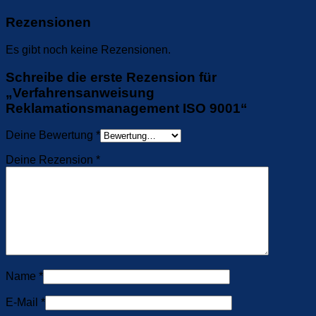
Rezensionen
Es gibt noch keine Rezensionen.
Schreibe die erste Rezension für
„Verfahrensanweisung
Reklamationsmanagement ISO 9001“
Deine Bewertung
*
Deine Rezension
*
Name
*
E-Mail
*