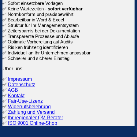
✅ Sofort einsetzbare Vorlagen
✅ Keine Wartezeiten -
sofort verfügbar
✅ Normkonform und praxisbewährt
✅ Bearbeitbar in Word & Excel
✅ Struktur für Ihr Managementsystem
✅ Zeitersparnis bei der Dokumentation
✅ Transparente Prozesse und Abläufe
✅ Optimale Vorbereitung auf Audits
✅ Risiken frühzeitig identifizieren
✅ Individuell an Ihr Unternehmen anpassbar
✅ Schneller und sicherer Einstieg
Über uns:
✅
Impressum
✅
Datenschutz
✅
AGB
✅
Kontakt
✅
Fair-Use-Lizenz
✅
Widerrufsbelehrung
✅
Zahlung und Versand
✅
Ihr regionaler QM-Berater
✅
ISO 9001 Online-Shop
V