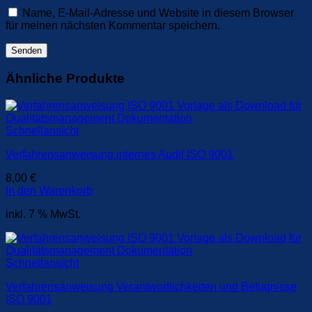
Name, E-Mail-Adresse und Website in diesem Browser
für meinen nächsten Kommentar speichern.
Ähnliche Produkte
Schnellansicht
Verfahrensanweisung internes Audit ISO 9001
8,00
€
In den Warenkorb
inkl. 7 % MwSt.
Schnellansicht
Verfahrensanweisung Verantwortlichkeiten und Befugnisse
ISO 9001