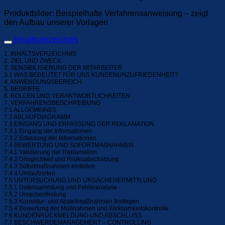
Produktbilder: Beispielhafte Verfahrensanweisung – zeigt
den Aufbau unserer Vorlagen
Inhaltsverzeichnis
1. INHALTSVERZEICHNIS
2. ZIEL UND ZWECK
3. SENSIBILISIERUNG DER MITARBEITER
3.1 WAS BEDEUTET FÜR UNS KUNDENUNZUFRIEDENHEIT?
4. ANWENDUNGSBEREICH
5. BEGRIFFE
6. ROLLEN UND VERANTWORTLICHKEITEN
7. VERFAHRENSBESCHREIBUNG
7.1 ALLGEMEINES
7.2 ABLAUFDIAGRAMM
7.3 EINGANG UND ERFASSUNG DER REKLAMATION
7.3.1 Eingang der Informationen
7.3.2 Erfassung der Informationen
7.4 BEWERTUNG UND SOFORTMAßNAHMEN
7.4.1 Validierung der Reklamation
7.4.2 Dringlichkeit und Risikoabschätzung
7.4.3 Sofortmaßnahmen einleiten
7.4.4 Umlaufzeiten
7.5 UNTERSUCHUNG UND URSACHENERMITTLUNG
7.5.1 Datensammlung und Fehleranalyse
7.5.2 Ursachenfindung
7.5.3 Korrektur- und Abstellmaßnahmen festlegen
7.5.4 Bewertung der Maßnahmen und Wirksamkeitskontrolle
7.6 KUNDENRÜCKMELDUNG UND ABSCHLUSS
7.7 BESCHWERDEMANAGEMENT – CONTROLLING