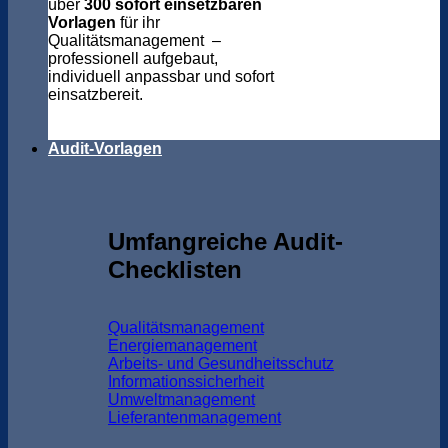
über
300 sofort einsetzbaren
Vorlagen
für ihr
Qualitätsmanagement –
professionell aufgebaut,
individuell anpassbar und sofort
einsatzbereit.
Audit-Vorlagen
Umfangreiche Audit-
Checklisten
Qualitätsmanagement
Energiemanagement
Arbeits- und Gesundheitsschutz
Informationssicherheit
Umweltmanagement
Lieferantenmanagement