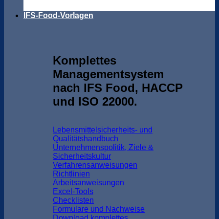
IFS-Food-Vorlagen
Komplettes
Managementsystem
nach IFS Food, HACCP
und ISO 22000.
Lebensmittelsicherheits- und
Qualitätshandbuch
Unternehmenspolitik, Ziele &
Sicherheitskultur
Verfahrensanweisungen
Richtlinien
Arbeitsanweisungen
Excel-Tools
Checklisten
Formulare und Nachweise
Download komplettes