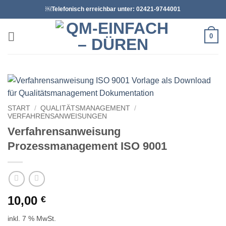
Zum
￼Telefonisch erreichbar unter: 02421-9744001
Inhalt
springen
0
START
/
QUALITÄTSMANAGEMENT
/
VERFAHRENSANWEISUNGEN
Verfahrensanweisung
Prozessmanagement ISO 9001
10,00
€
inkl. 7 % MwSt.